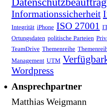
Datenschutzbeauftrag
Informationssicherheit
ISO 27001
Integrität
iPhone
I
Ortungsdaten
politische Parteien
Priv
TeamDrive
Themenreihe
Themenreih
Verfügbark
Management
UTM
Wordpress
Ansprechpartner
Matthias Weigmann