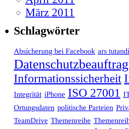
März 2011
Schlagwörter
Absicherung bei Facebook
ars tutand
Datenschutzbeauftrag
Informationssicherheit
ISO 27001
Integrität
iPhone
I
Ortungsdaten
politische Parteien
Priv
TeamDrive
Themenreihe
Themenreih