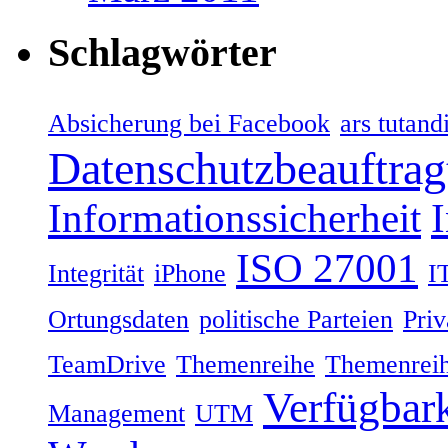
Schlagwörter
Absicherung bei Facebook
ars tutand
Datenschutzbeauftrag
Informationssicherheit
ISO 27001
Integrität
iPhone
I
Ortungsdaten
politische Parteien
Priv
TeamDrive
Themenreihe
Themenreih
Verfügbark
Management
UTM